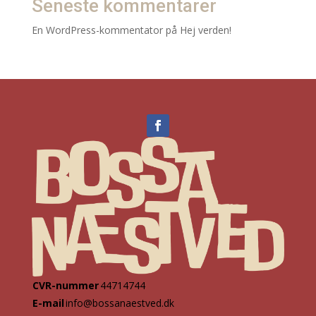
Seneste kommentarer
En WordPress-kommentator
på
Hej verden!
CVR-nummer
44714744
E-mail
info@bossanaestved.dk